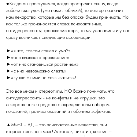
●Когда мы простудимся, когда прострелит спину, когда
заболит желудок (уже нами любимый), то доктор назначит
нам лекарства, которые мы без опаски будем принимать. Но
как только произносятся слова: психоактивные,
антидепрессанты, транквилизаторы, то мы ужасаемся и у нас
сразу возникают следующие ассоциации:
►«я что, совсем сошел с ума?»
►«они вызывают привыкание»
►«от них становишься растением»
►«с них невозможно слезть»
►«лучше с ними не связываться»!
Это все мифы и стереотипы. НО Важно понимать, что
антидепрессанты - не конфеты и не игрушки, это
лекарственные средства с определенным набором
показаний, противопоказаний и побочных эффектов.
▲Миф1 – АД – это психоактивные вещества, они
вторгаются в наш мозг! Алкоголь, никотин, кофеин –