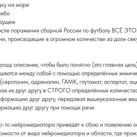
дку на море
небо
удущем
осле поражения сборной России по футболу ВСЁ ЭТО 
и, происходящие в огромном количестве за доли секу
ощу описание, чтобы было понятно (это главная цель)
бщаются между собой с помощью определённых химиче
серотонин, адреналин, ГАМК, глутамат, аспартат, аце
ая их друг другу в СТРОГО определённых количествах
нформацию друг другу, передавая вышеуказанные вещ
рмацию друг другу при помощи речи.
о-то нейромедиатора приведёт к сбою и появлению 
симости от вида нейромедиатора и области, где прои