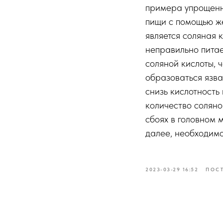
примера упрощенн
пищи с помощью ж
является соляная к
неправильно питае
соляной кислоты, 
образоваться язва
снизь кислотность
количество соляно
сбоях в головном м
далее, необходим
2023-03-29 16:52
ПОСТ