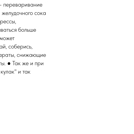
 - переваривание
 желудочного сока
трессы,
ываться больше
 может
ай, соберись,
епараты, снижающие
ы. ● Так же и при
кулак" и так