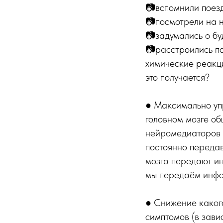
📷вспомнили поез
📷посмотрели на 
📷задумались о б
📷расстроились п
химические реакци
это получается?
● Максимально упр
головном мозге о
нейромедиаторов (
постоянно передав
мозга передают и
мы передаём инфо
● Снижение каког
симптомов (в зави