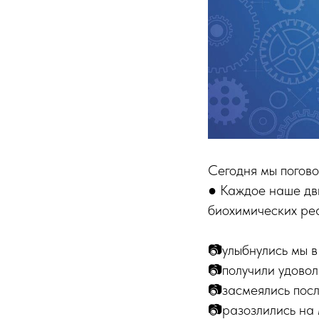
Сегодня мы погово
● Каждое наше дви
биохимических реа
📷улыбнулись мы в
📷получили удовол
📷засмеялись посл
📷разозлились на