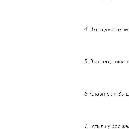
⠀⠀⠀⠀⠀⠀⠀
4. Вкладываете ли
⠀⠀⠀⠀⠀⠀⠀
5. Вы всегда ищит
⠀⠀⠀⠀⠀⠀⠀
6. Ставите ли Вы 
⠀⠀⠀⠀⠀⠀⠀
7. Есть ли у Вас ж