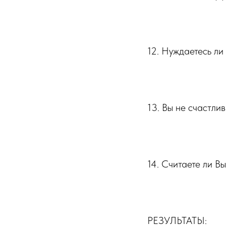
⠀⠀⠀⠀⠀⠀⠀
12. Нуждаетесь ли
⠀⠀⠀⠀⠀⠀⠀
13. Вы не счастлив
⠀⠀⠀⠀⠀⠀⠀
14. Считаете ли В
⠀⠀⠀⠀⠀⠀⠀
РЕЗУЛЬТАТЫ: