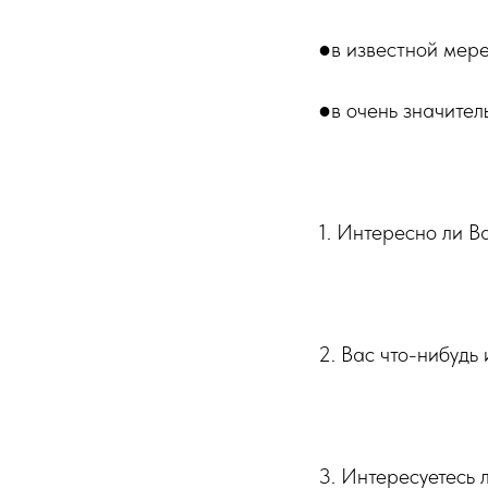
●в известной мер
●в очень значител
⠀⠀⠀⠀⠀⠀⠀
1. Интересно ли В
⠀⠀⠀⠀⠀⠀⠀
2. Вас что-нибудь
⠀⠀⠀⠀⠀⠀⠀
3. Интересуетесь 