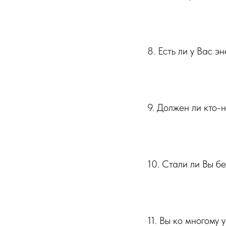
⠀⠀⠀⠀⠀⠀⠀
8. Есть ли у Вас э
⠀⠀⠀⠀⠀⠀⠀
9. Должен ли кто-
⠀⠀⠀⠀⠀⠀⠀
10. Стали ли Вы б
⠀⠀⠀⠀⠀⠀⠀
11. Вы ко многому 