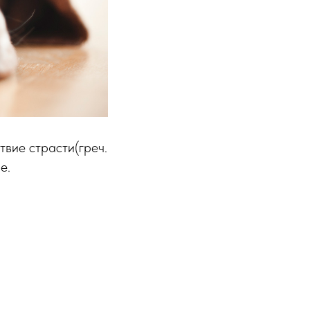
твие страсти(греч.
е.