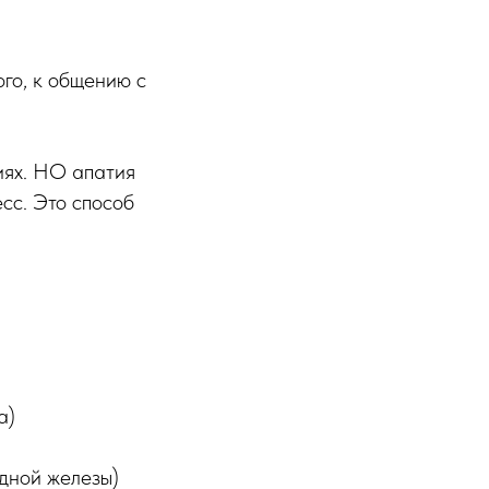
ого, к общению с
иях. НО апатия
есс. Это способ
а)
дной железы)