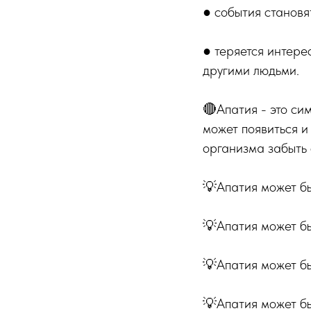
● события станов
● теряется интере
другими людьми.
🔴Апатия - это си
может появиться и
организма забыть 
💡Апатия может б
💡Апатия может б
💡Апатия может бы
💡Апатия может бы