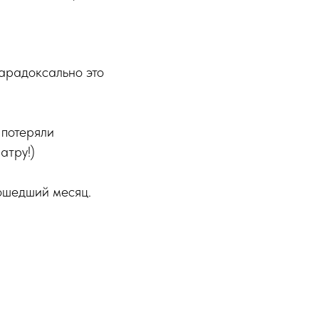
парадоксально это
 потеряли
атру!)
ошедший месяц.