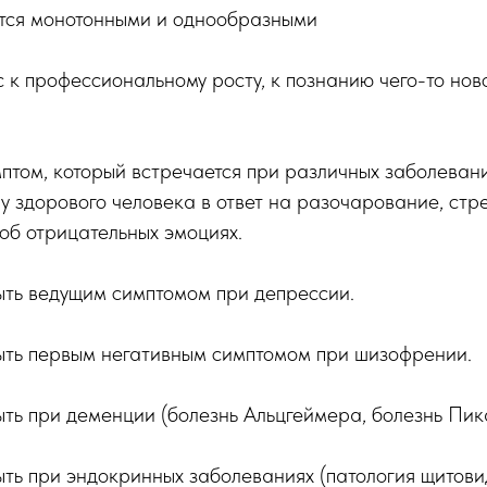
ятся монотонными и однообразными
с к профессиональному росту, к познанию чего-то нов
мптом, который встречается при различных заболеван
 у здорового человека в ответ на разочарование, стр
об отрицательных эмоциях.
ыть ведущим симптомом при депрессии.
ыть первым негативным симптомом при шизофрении.
ть при деменции (болезнь Альцгеймера, болезнь Пик
ть при эндокринных заболеваниях (патология щитови