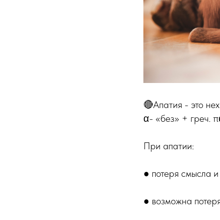
🔴Апатия - это нех
α- «без» + греч. 
При апатии:
● потеря смысла и
● возможна потер