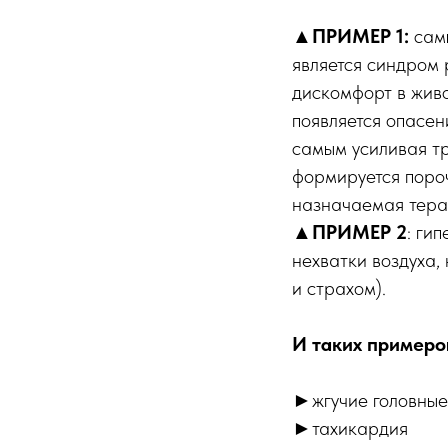
▲ПРИМЕР 1:
самы
является синдром
дискомфорт в живо
появляется опасен
самым усиливая тр
формируется пороч
назначаемая терап
▲ПРИМЕР 2
: ги
нехватки воздуха,
и страхом).
И таких примеро
►жгучие головные
►тахикардия