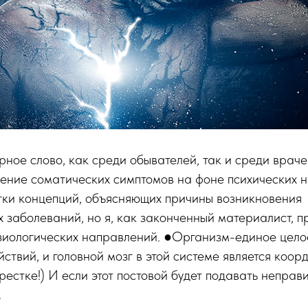
рное слово, как среди обывателей, так и среди врач
ение соматических симптомов на фоне психических 
тки концепций, объясняющих причины возникновения
 заболеваний, но я, как законченный материалист, 
зиологических направлений. ●Организм-единое цело
ствий, и головной мозг в этой системе является коор
рестке!) И если этот постовой будет подавать неправи
.