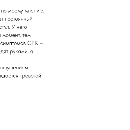
 по моему мнению,
ет постоянный
тул. У него
й момент, тем
е симптомов СРК –
дят руками, а
я ощущением
ждается тревогой