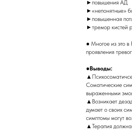
►повышения АД
►«непонятные» бол
►повышенная пот
►тремор кистей р
● Многое из это в
проявления тревог
●Выводы:
▲Психосоматичс
Соматические сим
выраженными эмоц
▲Возникает дезада
думает о своих сим
симптомы могут во
▲Терапия должна 