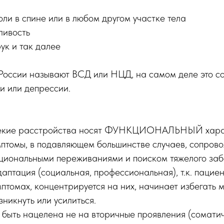
и в спине или в любом другом участке тела
ливость
ук и так далее
 России называют ВСД или НЦД, на самом деле это с
и или депрессии.
екие расстройства носят ФУНКЦИОНАЛЬНЫЙ хара
птомы, в подавляющем большинстве случаев, сопров
иональными переживаниями и поиском тяжелого за
птация (социальная, профессиональная), т.к. пациен
птомах, концентрируется на них, начинает избегать ме
зникнуть или усилиться.
быть нацелена не на вторичные проявления (соматич