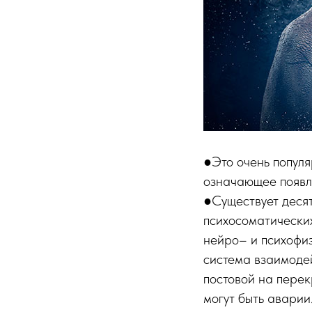
●Это очень популя
означающее появл
●Существует деся
психосоматических
нейро– и психофи
система взаимодей
постовой на перек
могут быть аварии