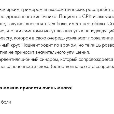
м ярким примером психосоматических расстройств,
 раздраженного кишечника. Пациент с СРК испытыва
те, вздутие, «непонятные» боли, имеет нестабильный с
ие, что эти симптомы могут возникнуть в неподходящи
евогу, которая в свою очередь усиливает проявлени
ный круг. Пациент ходит по врачам, но те лишь разво
ия не приносит значительного улучшения.
первентиляционный синдром, который сопровождаетс
 неполноценности вдоха (естественно все это сопрово
в можно привести очень много:
 боли