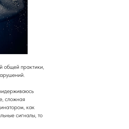
ей общей практики,
нарушений.
придерживаюсь
е, сложная
динатором, как
льные сигналы, то