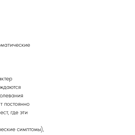
оматические
ктер
ождаются
болевания
т постоянно
ст, где эти
еские симптомы),