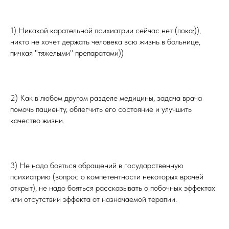
⠀⠀⠀⠀⠀⠀⠀⠀
1) Никакой карательной психиатрии сейчас нет (пока:)),
никто не хочет держать человека всю жизнь в больнице,
пичкая "тяжелыми" препаратами))
⠀⠀⠀⠀⠀⠀⠀⠀
2) Как в любом другом разделе медицины, задача врача
помочь пациенту, облегчить его состояние и улучшить
качество жизни.
⠀⠀⠀⠀⠀⠀⠀⠀
3) Не надо бояться обращений в государственную
психиатрию (вопрос о компетентности некоторых врачей
открыт), не надо бояться рассказывать о побочных эффектах
или отсутствии эффекта от назначаемой терапии.
⠀⠀⠀⠀⠀⠀⠀⠀