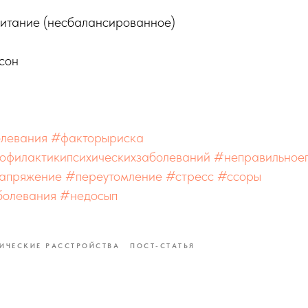
итание (несбалансированное)
сон
олевания
#факторыриска
офилактикипсихическихзаболеваний
#неправильное
апряжение
#переутомление
#стресс
#ссоры
болевания
#недосып
ИЧЕСКИЕ РАССТРОЙСТВА
ПОСТ-СТАТЬЯ