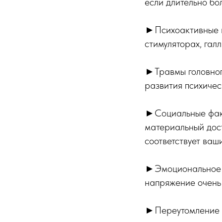
если длительно бол
►Психоактивные ве
стимуляторах, галл
►Травмы головного
развития психичес
►Социальные факт
материальный доста
соответствует ваш
►Эмоциональное 
напряжение очень 
►Переутомление (к