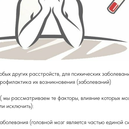
юбых других расстройств, для психических заболевани
профилактика их возникновения (заболеваний)
( мы рассматриваем те факторы, влияние которых м
и исключить):
олевания (головной мозг является частью единой си