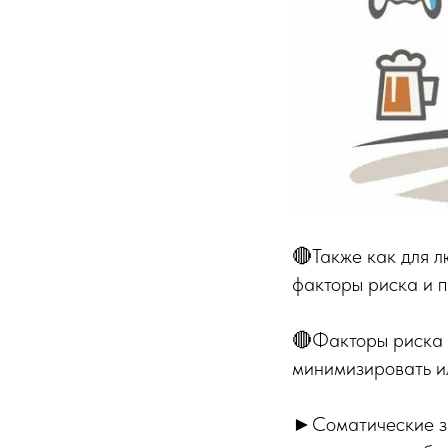
🔴Также как для л
факторы риска и 
🔴Факторы риска 
минимизировать ил
►Соматические заб