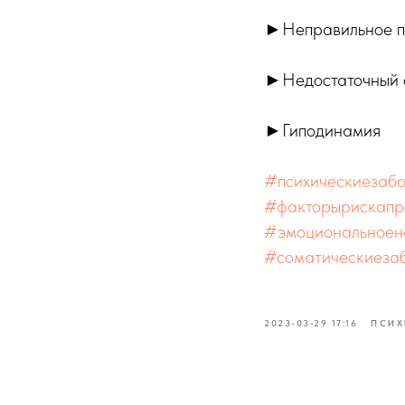
►Неправильное п
►Недостаточный 
►Гиподинамия
#психическиезаб
#факторырискапр
#эмоциональноен
#соматическиеза
2023-03-29 17:16
ПСИХ