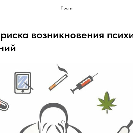
Посты
риска возникновения псих
ний