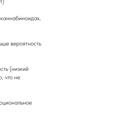
т)
 каннабиноидах,
выше вероятность
ть (низкий
, что не
оциональное